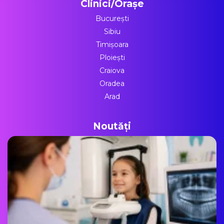
Clinici/Orașe
București
Sibiu
Timișoara
Ploiești
Craiova
Oradea
Arad
Noutăți