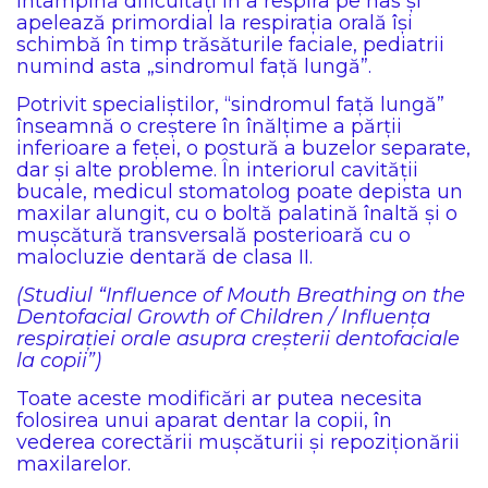
întâmpină dificultăți în a respira pe nas și
apelează primordial la respirația orală își
schimbă în timp trăsăturile faciale, pediatrii
numind asta „sindromul față lungă”.
Potrivit specialiștilor, “sindromul față lungă”
înseamnă o creștere în înălțime a părții
inferioare a feței, o postură a buzelor separate,
dar și alte probleme. În interiorul cavității
bucale, medicul stomatolog poate depista un
maxilar alungit, cu o boltă palatină înaltă și o
mușcătură transversală posterioară cu o
malocluzie dentară de clasa II.
(Studiul “Influence of Mouth Breathing on the
Dentofacial Growth of Children / Influența
respirației orale asupra creșterii dentofaciale
la copii”)
Toate aceste modificări ar putea necesita
folosirea unui aparat dentar la copii, în
vederea corectării mușcăturii și repoziționării
maxilarelor.