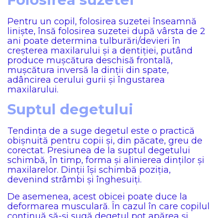
Pentru un copil, folosirea suzetei înseamnă
liniște, însă folosirea suzetei după vârsta de 2
ani poate determina tulburări/devieri în
creșterea maxilarului și a dentiției, putând
produce mușcătura deschisă frontală,
mușcătura inversă la dinții din spate,
adâncirea cerului gurii și îngustarea
maxilarului.
Suptul degetului
Tendința de a suge degetul este o practică
obișnuită pentru copii și, din păcate, greu de
corectat. Presiunea de la suptul degetului
schimbă, în timp, forma și alinierea dinților și
maxilarelor. Dinții își schimbă poziția,
devenind strâmbi și înghesuiți.
De asemenea, acest obicei poate duce la
deformarea musculară. În cazul în care copilul
continuă să-și sugă degetul pot apărea și