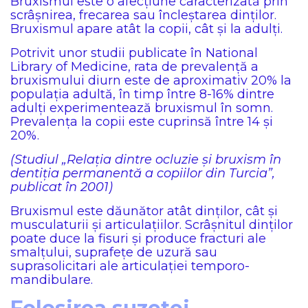
Bruxismul este o afecțiune caracterizată prin
scrâşnirea, frecarea sau încleştarea dinţilor.
Bruxismul apare atât la copii, cât și la adulți.
Potrivit unor studii publicate în National
Library of Medicine, rata de prevalență a
bruxismului diurn este de aproximativ 20% la
populația adultă, în timp între 8-16% dintre
adulți experimentează bruxismul în somn.
Prevalența la copii este cuprinsă între 14 și
20%.
(Studiul „Relația dintre ocluzie și bruxism în
dentiția permanentă a copiilor din Turcia”,
publicat în 2001)
Bruxismul este dăunător atât dinților, cât și
musculaturii și articulațiilor. Scrâșnitul dinților
poate duce la fisuri și produce fracturi ale
smalțului, suprafețe de uzură sau
suprasolicitari ale articulației temporo-
mandibulare.
Folosirea suzetei