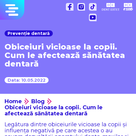
Sari
la
conținut
Prevenție dentară
Obiceiuri vicioase la copii.
Cum le afectează sănătatea
dentară
Data: 10.05.2022
Home
Blog
Obiceiuri vicioase la copii. Cum le
afectează sănătatea dentară
Legătura dintre obiceiurile vicioase la copii și
influența negativă pe care acestea o au