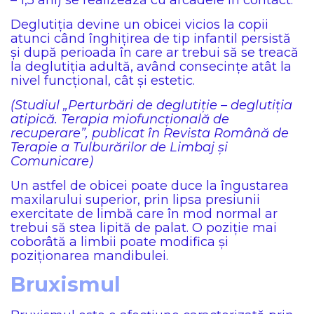
– 1,5 ani) se realizează cu arcadele în contact.
Deglutiția devine un obicei vicios la copii
atunci când înghițirea de tip infantil persistă
și după perioada în care ar trebui să se treacă
la deglutiția adultă, având consecințe atât la
nivel funcțional, cât și estetic.
(Studiul „Perturbări de deglutiție – deglutiția
atipică. Terapia miofuncțională de
recuperare”, publicat în Revista Română de
Terapie a Tulburărilor de Limbaj și
Comunicare)
Un astfel de obicei poate duce la îngustarea
maxilarului superior, prin lipsa presiunii
exercitate de limbă care în mod normal ar
trebui să stea lipită de palat. O poziție mai
coborâtă a limbii poate modifica și
poziționarea mandibulei.
Bruxismul