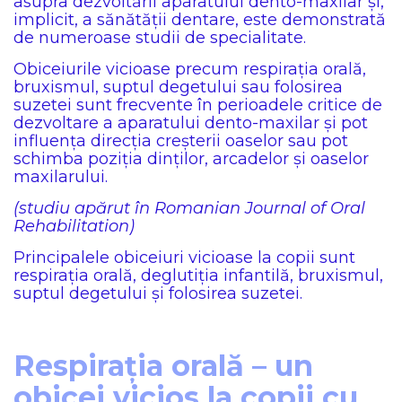
asupra dezvoltării aparatului dento-maxilar și,
implicit, a sănătății dentare, este demonstrată
de numeroase studii de specialitate.
Obiceiurile vicioase precum respirația orală,
bruxismul, suptul degetului sau folosirea
suzetei sunt frecvente în perioadele critice de
dezvoltare a aparatului dento-maxilar și pot
influența direcția creșterii oaselor sau pot
schimba poziția dinților, arcadelor și oaselor
maxilarului.
(studiu apărut în Romanian Journal of Oral
Rehabilitation)
Principalele obiceiuri vicioase la copii sunt
respirația orală, deglutiția infantilă, bruxismul,
suptul degetului și folosirea suzetei.
Respirația orală – un
obicei vicios la copii cu