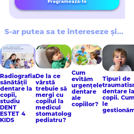
Programează-te
S-ar putea sa te intereseze și...
Cum
Radiografia
De la ce
Tipuri de
evităm
sănătății
vârstă
traumati
urgențele
dentare la
trebuie să
dentare l
dentare
copii,
mergi cu
copii. Cu
ale
studiu
copilul la
le
copiilor?
DENT
medicul
gestionă
ESTET 4
stomatolog
KIDS
pediatru?