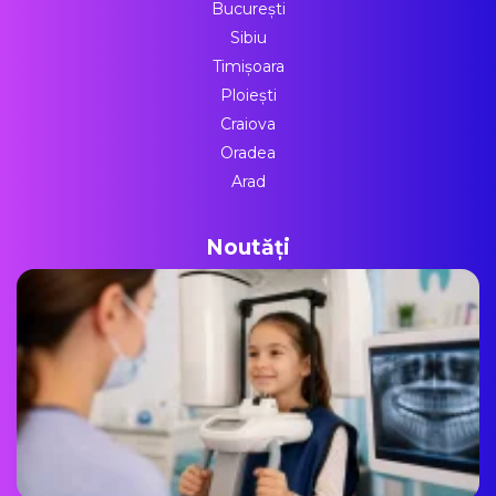
București
Sibiu
Timișoara
Ploiești
Craiova
Oradea
Arad
Noutăți