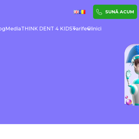
SUNĂ ACUM
og
Media
THINK DENT 4 KIDS
Tarife
Clinici