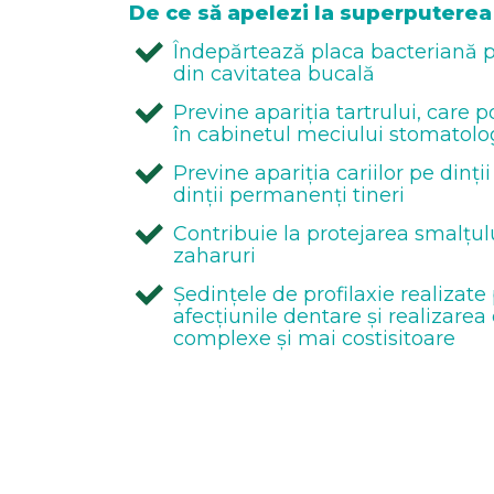
De ce să apelezi la superputerea 
Îndepărtează placa bacteriană p
din cavitatea bucală
Previne apariția tartrului, care 
în cabinetul meciului stomatolo
Previne apariția cariilor pe dinți
dinții permanenți tineri
Contribuie la protejarea smalțulu
zaharuri
Ședințele de profilaxie realizate
afecțiunile dentare și realizare
complexe și mai costisitoare