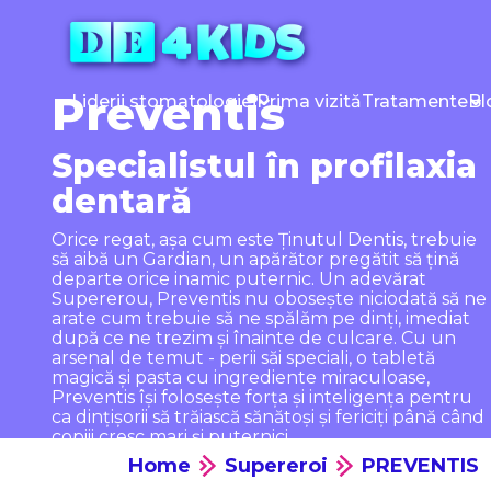
Sari
la
conținut
Preventis
Liderii stomatologiei
Prima vizită
Tratamente
Bl
Specialistul în profilaxia
dentară
Orice regat, așa cum este Ținutul Dentis, trebuie
să aibă un Gardian, un apărător pregătit să țină
departe orice inamic puternic. Un adevărat
Supererou, Preventis nu obosește niciodată să ne
arate cum trebuie să ne spălăm pe dinți, imediat
după ce ne trezim și înainte de culcare. Cu un
arsenal de temut - perii săi speciali, o tabletă
magică și pasta cu ingrediente miraculoase,
Preventis își folosește forța și inteligența pentru
ca dințișorii să trăiască sănătoși și fericiți până când
copiii cresc mari și puternici.
Home
Supereroi
PREVENTIS