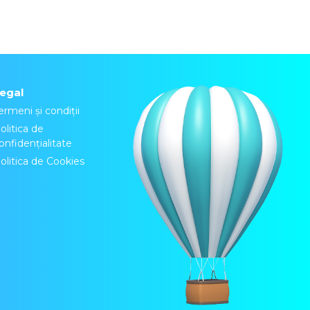
egal
ermeni și condiții
olitica de
onfidențialitate
olitica de Cookies