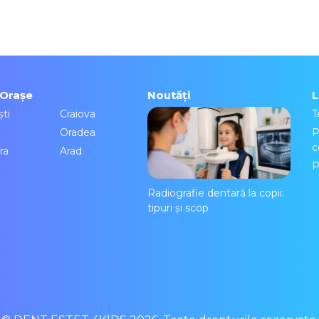
/Orașe
Noutăți
L
ti
Craiova
T
Oradea
P
c
ra
Arad
P
Radiografie dentară la copii:
tipuri și scop