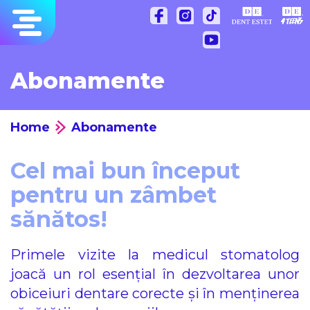
Sari
la
conținut
Abonamente
Home
Abonamente
Cel mai bun început
pentru un zâmbet
sănătos!
Primele vizite la medicul stomatolog
joacă un rol esențial în dezvoltarea unor
obiceiuri dentare corecte și în menținerea