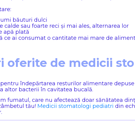
are:
sumi băuturi dulci
te calde sau foarte reci și mai ales, alternarea lor
e apă plată
după ce ai consumat o cantitate mai mare de alimen
 oferite de medicii st
n pentru îndepărtarea resturilor alimentare depuse 
a altor bacterii în cavitatea bucală.
um fumatul, care nu afectează doar sănătatea dinți
e zâmbetul tău!
Medicii stomatologi pediatri
din ech
.