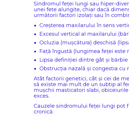
Sindromul feței lungi sau hiper-diver
unei fete alungite, chiar dacă dimen
următorii factori izolați sau în combi
Creșterea maxilarului în sens verti
Excesul vertical al maxilarului (bă
Ocluzia (mușcătura) deschisă (lipsă
Față îngustă (lungimea feței este 
Lipsa definiției dintre gât și bărbi
Obstrucția nazală și congestia cu r
Atât factorii genetici, cât și cei de m
să existe mai mult de un subtip al feno
mușchii masticatori slabi, obiceiurile 
exces.
Cauzele sindromului feței lungi pot f
cronică.