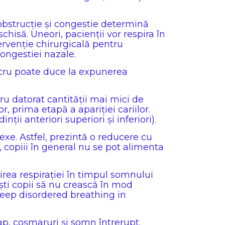
 obstrucție și congestie determină
chisă. Uneori, pacienții vor respira în
rvenție chirurgicală pentru
congestiei nazale.
lucru poate duce la expunerea
ru datorat cantității mai mici de
r, prima etapă a apariției cariilor.
ii anteriori superiori și inferiori).
lexe. Astfel, prezintă o reducere cu
, copiii în general nu se pot alimenta
rirea respirației în timpul somnului
ești copii să nu crească în mod
sleep disordered breathing in
ap, coșmaruri și somn întrerupt.