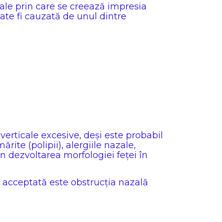
iale prin care se creează impresia
ate fi cauzată de unul dintre
e verticale excesive, deși este probabil
rite (polipii), alergiile nazale,
 în dezvoltarea morfologiei feței în
t acceptată este obstrucția nazală