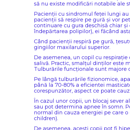
să nu existe modificări notabile ale st
Pacienții cu sindromul feței lungi au
pacienții să respire pe gură și vor pe
continuare cu gura deschisă chiar și
îndepărtarea polipilor), ei făcând as
Când pacienții respiră pe gură, țesut
gingiilor maxilarului superior.
De asemenea, un copil cu respirație o
salivă. Practic, smalțul dinților este
Tulburările funcționale sunt majore din
Pe lângă tulburările fizionomice, apar
până la 70-80% a eficientei masticator
corespunzător, aspect ce poate cauza 
În cazul unor copii, un blocaj sever a
sau pot determina apnee în somn. Potri
normal din cauza energiei pe care o 
children).
De asemenea, acești copii pot fi hipe