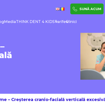
SUNĂ ACUM
og
Media
THINK DENT 4 KIDS
Tarife
Clinici
–
ală
e – Creșterea cranio-facială verticală excesiv