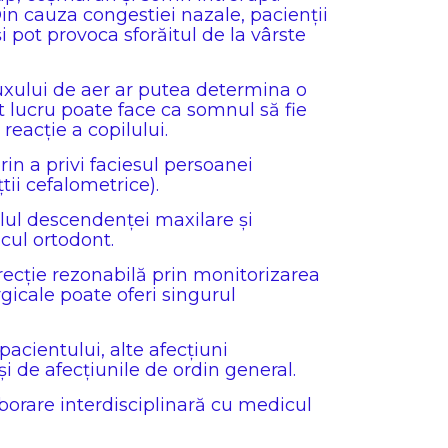
Din cauza congestiei nazale, pacienții
i pot provoca sforăitul de la vârste
luxului de aer ar putea determina o
t lucru poate face ca somnul să fie
reacție a copilului.
in a privi faciesul persoanei
tii cefalometrice).
olul descendenței maxilare și
cul ortodont.
recție rezonabilă prin monitorizarea
gicale poate oferi singurul
pacientului, alte afecțiuni
și de afecțiunile de ordin general.
aborare interdisciplinară cu medicul