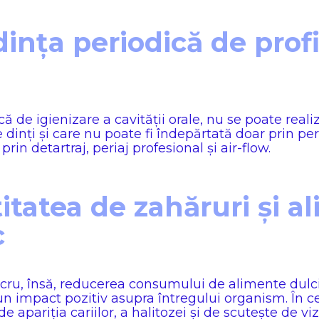
nța periodică de profi
ă de igienizare a cavității orale, nu se poate reali
dinți și care nu poate fi îndepărtată doar prin peri
in detartraj, periaj profesional și air-flow.
itatea de zahăruri și a
c
 lucru, însă, reducerea consumului de alimente dulci 
n impact pozitiv asupra întregului organism. În c
 apariția cariilor, a halitozei și de scutește de viz