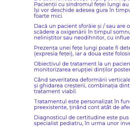
Pacienții cu sindromul feței lungi au
își vor deschide adesea gura în timpul
foarte mici.
Dacă un pacient sforăie și / sau are 
scădere a oxigenării în timpul somnul
neliniștitor sau neodihnitor, cu infl
Prezența unei fețe lungi poate fi de
(expresia feței), iar a doua este folos
Obiectivul de tratament la un pacien
monitorizarea erupției dinților poste
Când severitatea deformării verticale
și ghidarea creșterii, combinația din
tratament viabil.
Tratamentul este personalizat în func
preexistente, ținând cont atât de afec
Diagnosticul de certitudine este pus 
specialist pediatru, în urma unor inves