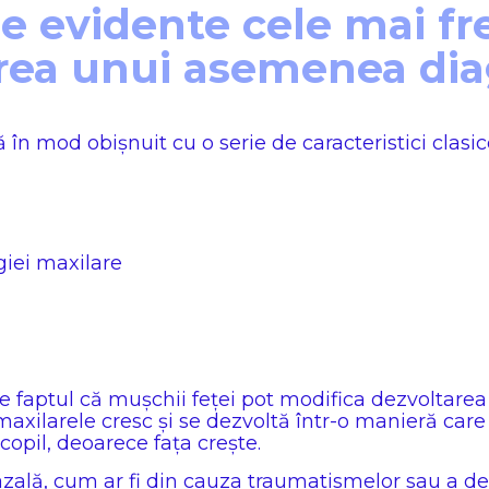
le evidente cele mai fr
ea unui asemenea diag
 în mod obișnuit cu o serie de caracteristici clasic
giei maxilare
 faptul că mușchii feței pot modifica dezvoltarea și
 maxilarele cresc și se dezvoltă într-o manieră car
copil, deoarece fața crește.
ală, cum ar fi din cauza traumatismelor sau a dezv