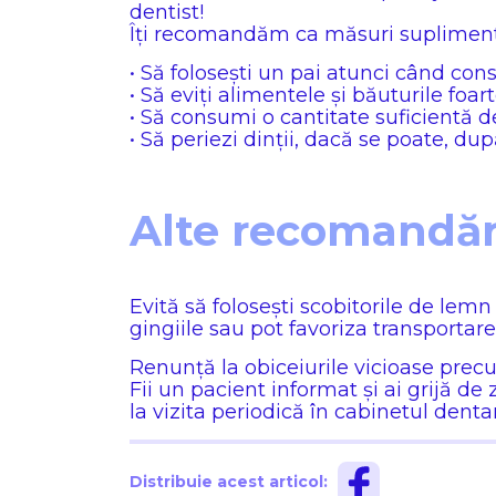
dentist!
Îți recomandăm ca măsuri supliment
• Să folosești un pai atunci când con
• Să eviți alimentele și băuturile foar
• Să consumi o cantitate suficientă d
• Să periezi dinții, dacă se poate, 
Alte recomandări
Evită să folosești scobitorile de lem
gingiile sau pot favoriza transportare
Renunță la obiceiurile vicioase prec
Fii un pacient informat și ai grijă d
la vizita periodică în cabinetul dentar
Distribuie acest articol: