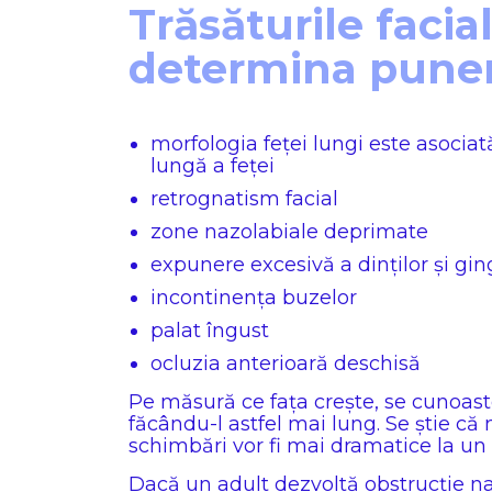
Trăsăturile facia
determina puner
morfologia feței lungi este asociată
lungă a feței
retrognatism facial
zone nazolabiale deprimate
expunere excesivă a dinților și gin
incontinența buzelor
palat îngust
ocluzia anterioară deschisă
Pe măsură ce fața crește, se cunoaste
făcându-l astfel mai lung. Se știe că
schimbări vor fi mai dramatice la un 
Dacă un adult dezvoltă obstrucție naz