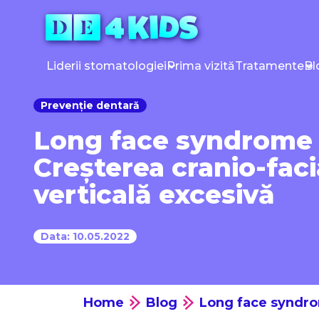
Sari
la
conținut
Liderii stomatologiei
Prima vizită
Tratamente
Bl
Prevenție dentară
Long face syndrome 
Creșterea cranio-faci
verticală excesivă
Data: 10.05.2022
Home
Blog
Long face syndrom