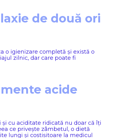
laxie de două ori
za o igienizare completă și există o
ajul zilnic, dar care poate fi
limente acide
și cu aciditate ridicată nu doar că îți
eea ce privește zâmbetul, o dietă
ite lungi și costisitoare la medicul