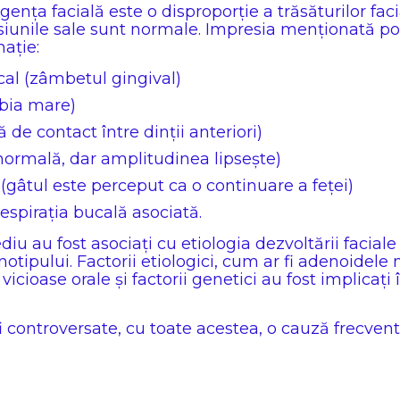
gența facială este o disproporție a trăsăturilor fac
siunile sale sunt normale. Impresia menționată po
nație:
cal (zâmbetul gingival)
rbia mare)
 de contact între dinții anteriori)
normală, dar amplitudinea lipsește)
e (gâtul este perceput ca o continuare a feței)
espirația bucală asociată.
ediu au fost asociați cu etiologia dezvoltării facial
tipului. Factorii etiologici, cum ar fi adenoidele mă
vicioase orale și factorii genetici au fost implicați
i controversate, cu toate acestea, o cauză frecven