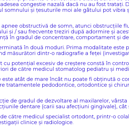
 adesea congestie nazală dacă nu au fost tratați. 
 somnului și țesuturile moi ale gâtului pot vibra ș
o apnee obstructivă de somn, atunci obstrucțiile f
ui și / sau frecvente treziri după adormire și aces
uență în gradul de concentrare, comportament și de 
terminată în două moduri. Prima modalitate este pr
ind măsurători dintr-o radiografie a feței (investigaț
t cu potențial excesiv de creștere constă în contr
riori de către medicul stomatolog pediatru și medi
 este atât de mare încât nu poate fi obținută o co
tre tratamentele pedodontice, ortodontice și chirur
ție de gradul de dezvoltare al maxilarelor, vârsta 
țiunile dentare (carii sau afecțiuni gingivale), cât 
de către medicul specialist ortodont, printr-o col
tigații clinice și radiologice.