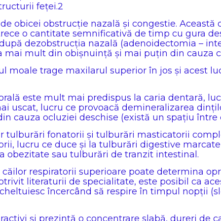
ructurii feței.2
 de obicei obstrucție nazală și congestie. Această
trece o cantitate semnificativă de timp cu gura des
 după dezobstrucția nazală (adenoidectomia – inte
ta mai mult din obișnuință și mai puțin din cauza 
ul moale trage maxilarul superior în jos și acest 
rală este mult mai predispus la caria dentară, luc
 mai uscat, lucru ce provoacă demineralizarea dințilo
 cauza ocluziei deschise (există un spațiu între dinț
 tulburări fonatorii și tulburări masticatorii comp
ii, lucru ce duce și la tulburări digestive marcate
obezitate sau tulburări de tranzit intestinal.
l căilor respiratorii superioare poate determina op
vit literaturii de specialitate, este posibil ca ac
cheltuiesc încercând să respire în timpul nopții (
ractivi și prezintă o concentrare slabă, dureri de c