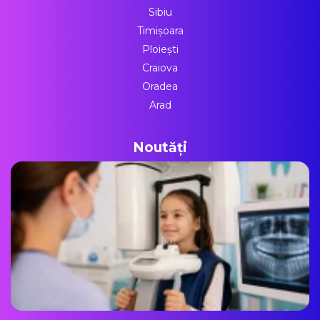
Sibiu
Timișoara
Ploiești
Craiova
Oradea
Arad
Noutăți