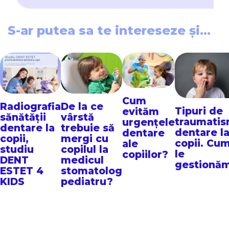
S-ar putea sa te intereseze și...
Cum
Radiografia
De la ce
Tipuri de
evităm
sănătății
vârstă
traumati
urgențele
dentare la
trebuie să
dentare l
dentare
copii,
mergi cu
copii. Cu
ale
studiu
copilul la
le
copiilor?
DENT
medicul
gestionă
ESTET 4
stomatolog
KIDS
pediatru?