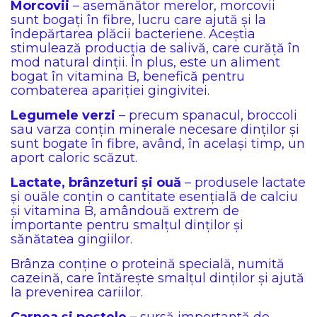
Morcovii
– asemănător merelor, morcovii
sunt bogați în fibre, lucru care ajută și la
îndepărtarea plăcii bacteriene. Aceștia
stimulează producția de salivă, care curăță în
mod natural dinții. În plus, este un aliment
bogat în vitamina B, benefică pentru
combaterea apariției gingivitei.
Legumele verzi
– precum spanacul, broccoli
sau varza conțin minerale necesare dinților și
sunt bogate în fibre, având, în același timp, un
aport caloric scăzut.
Lactate, brânzeturi și ouă
– produsele lactate
și ouăle conțin o cantitate esențială de calciu
și vitamina B, amândouă extrem de
importante pentru smalțul dinților și
sănătatea gingiilor.
Brânza conține o proteină specială, numită
cazeină, care întărește smalțul dinților și ajută
la prevenirea cariilor.