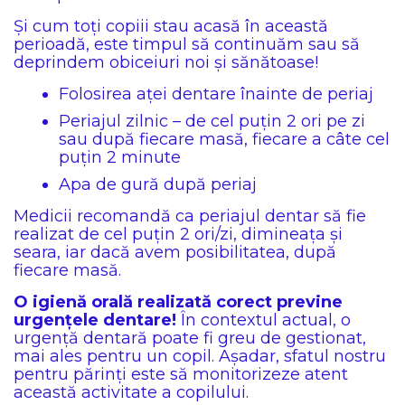
Și cum toți copiii stau acasă în această
perioadă, este timpul să continuăm sau să
deprindem obiceiuri noi și sănătoase!
Folosirea aței dentare înainte de periaj
Periajul zilnic – de cel puțin 2 ori pe zi
sau după fiecare masă, fiecare a câte cel
puțin 2 minute
Apa de gură după periaj
Medicii recomandă ca periajul dentar să fie
realizat de cel puțin 2 ori/zi, dimineața și
seara, iar dacă avem posibilitatea, după
fiecare masă.
O igienă orală realizată corect previne
urgențele dentare!
În contextul actual, o
urgență dentară poate fi greu de gestionat,
mai ales pentru un copil. Așadar, sfatul nostru
pentru părinți este să monitorizeze atent
această activitate a copilului.