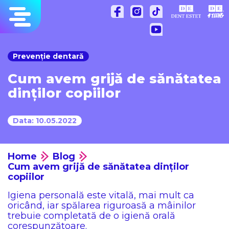
Sari
la
conținut
Prevenție dentară
Cum avem grijă de sănătatea
dinților copiilor
Data: 10.05.2022
Home
Blog
Cum avem grijă de sănătatea dinților
copiilor
Igiena personală este vitală, mai mult ca
oricând, iar spălarea riguroasă a mâinilor
trebuie completată de o igienă orală
corespunzătoare.