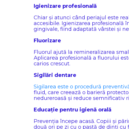
Igienizare profesională
Chiar și atunci când periajul este re
accesibile. Igienizarea profesională î
gingivale, fiind adaptată vârstei și nev
Fluorizare
Fluorul ajută la remineralizarea smalțu
Aplicarea profesională a fluorului est
carios crescut.
Sigilări dentare
Sigilarea este o procedură preventiv
fluid, care creează o barieră protect
nedureroasă și reduce semnificativ risc
Educație pentru igienă orală
Prevenția începe acasă. Copiii și pări
două ori pe zi cu o pastă de dinți cu 