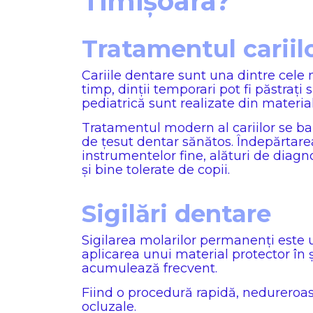
Timișoara?
Tratamentul cariil
Cariile dentare sunt una dintre cele m
timp, dinții temporari pot fi păstrați 
pediatrică sunt realizate din materiale
Tratamentul modern al cariilor se ba
de țesut dentar sănătos. Îndepărtarea
instrumentelor fine, alături de diagno
și bine tolerate de copii.
Sigilări dentare
Sigilarea molarilor permanenți este
aplicarea unui material protector în ș
acumulează frecvent.
Fiind o procedură rapidă, nedureroasă 
ocluzale.