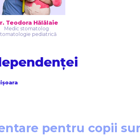
r. Teodora Hălălaie
Medic stomatolog
tomatologie pediatrică
ndependenței
mișoara
ntare pentru copii sun