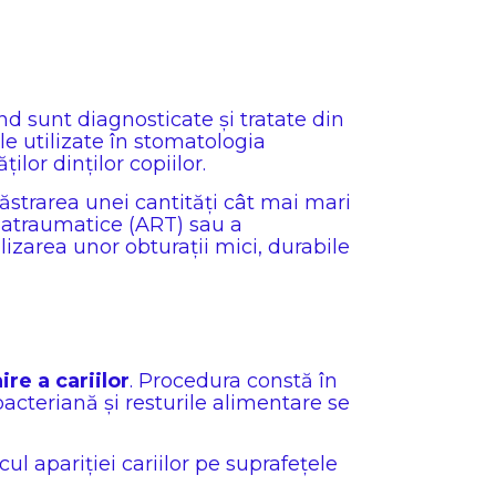
nd sunt diagnosticate și tratate din
ile utilizate în stomatologia
lor dinților copiilor.
strarea unei cantități cât mai mari
or atraumatice (ART) sau a
lizarea unor obturații mici, durabile
re a cariilor
. Procedura constă în
bacteriană și resturile alimentare se
ul apariției cariilor pe suprafețele