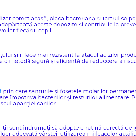
alizat corect acasă, placa bacteriană și tartrul se
ndepărtează aceste depozite și contribuie la preveni
oilor fiecărui copil.
lui și îl face mai rezistent la atacul acizilor produ
e o metodă sigură și eficientă de reduccere a risculu
ă
prin care șanțurile și fosetele molarilor permane
oare împotriva bacteriilor și resturilor alimentare.
ul apariției cariilor.
nții sunt îndrumați să adopte o rutină corectă de i
fluor adecvată vârstei, utilizarea mijloacelor auxil