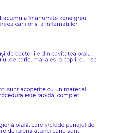
 pot acumula în anumite zone greu
rea cariilor și a inflamațiilor
și de bacteriile din cavitatea orală.
i de carie, mai ales la copiii cu risc
nți sunt acoperite cu un material
 Procedura este rapidă, complet
gienă orală, care include periajul de
iare de igienă atunci când sunt