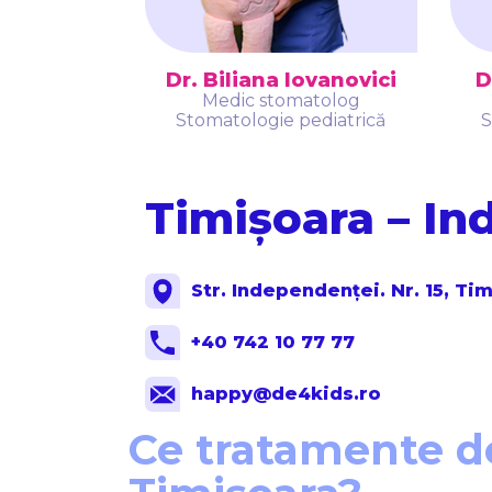
D
Dr. Biliana Iovanovici
Medic stomatolog
S
Stomatologie pediatrică
Timișoara – I
Str. Independenței. Nr. 15, Ti
+40 742 10 77 77
happy@de4kids.ro
Ce tratamente de