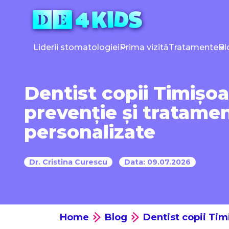
Sari
la
conținut
Liderii stomatologiei
Prima vizită
Tratamente
Bl
Dentist copii Timișoa
prevenție și tratame
personalizate
Dr. Cristina Curescu
Data: 09.07.2026
Home
Blog
Dentist copii Tim