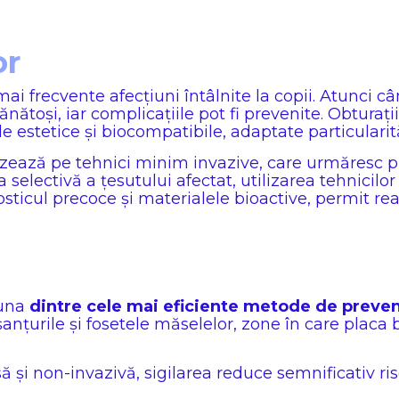
or
ai frecvente afecțiuni întâlnite la copii. Atunci câ
sănătoși, iar complicațiile pot fi prevenite. Obturați
 estetice și biocompatibile, adaptate particularități
zează pe tehnici minim invazive, care urmăresc pă
 selectivă a țesutului afectat, utilizarea tehnicil
sticul precoce și materialele bioactive, permit rea
 una
dintre cele mai eficiente metode de preveni
anțurile și fosetele măselelor, zone în care placa 
și non-invazivă, sigilarea reduce semnificativ risc