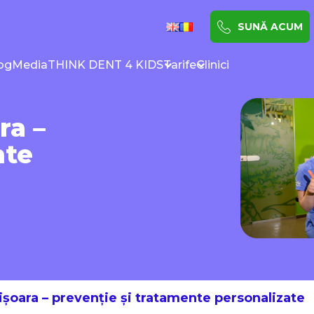
SUNĂ ACUM
og
Media
THINK DENT 4 KIDS
Tarife
Clinici
ra –
nte
ișoara – prevenție și tratamente personalizate