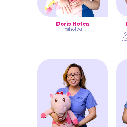
Doris Hotca
Psiholog
S
Co