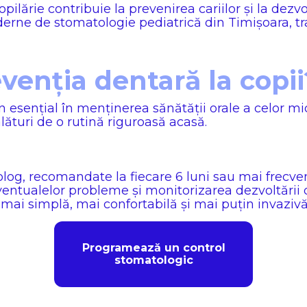
copilărie contribuie la prevenirea cariilor și la dez
oderne de stomatologie pediatrică din Timișoara, t
enția dentară la copii
 esențial în menținerea sănătății orale a celor mi
lături de o rutină riguroasă acasă.
log, recomandate la fiecare 6 luni sau mai frecvent
entualelor probleme și monitorizarea dezvoltării de
, mai simplă, mai confortabilă și mai puțin invazivă
Programează un control
stomatologic