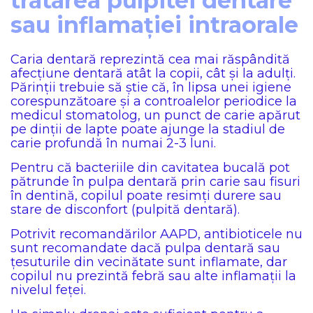
tratarea pulpitei dentare
sau inflamației intraorale
Caria dentară reprezintă cea mai răspândită
afecțiune dentară atât la copii, cât și la adulți.
Părinții trebuie să știe că, în lipsa unei igiene
corespunzătoare și a controalelor periodice la
medicul stomatolog, un punct de carie apărut
pe dinții de lapte poate ajunge la stadiul de
carie profundă în numai 2-3 luni.
Pentru că bacteriile din cavitatea bucală pot
pătrunde în pulpa dentară prin carie sau fisuri
în dentină, copilul poate resimți durere sau
stare de disconfort (pulpită dentară).
Potrivit recomandărilor AAPD, antibioticele nu
sunt recomandate dacă pulpa dentară sau
țesuturile din vecinătate sunt inflamate, dar
copilul nu prezintă febră sau alte inflamații la
nivelul feței.