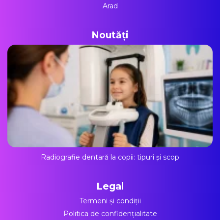
Arad
Noutăți
Radiografie dentară la copii: tipuri și scop
Legal
Termeni și condiții
Politica de confidențialitate