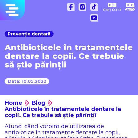
Sari
la
conținut
Prevenție dentară
Antibioticele în tratamentele
dentare la copii. Ce trebuie
să știe părinții
Data: 10.05.2022
Home
Blog
Antibioticele în tratamentele dentare la
copii. Ce trebuie să știe părinții
Atunci când vorbim de utilizarea de
antibiotice în tratamente dentare la copii,