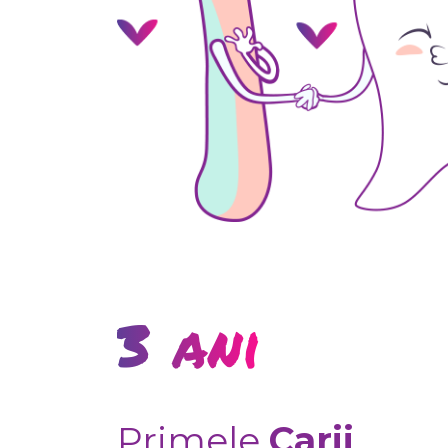
3 ani
Primele
Carii