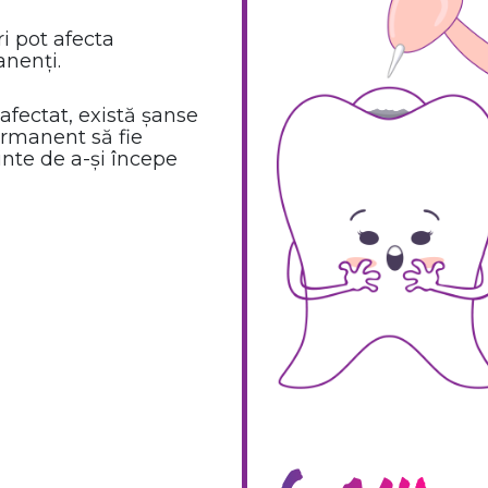
ri pot afecta
anenți.
 afectat, există șanse
ermanent să fie
inte de a-și începe