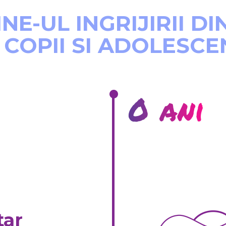
NE-UL INGRIJIRII D
 COPII SI ADOLESCE
0 ani
tar