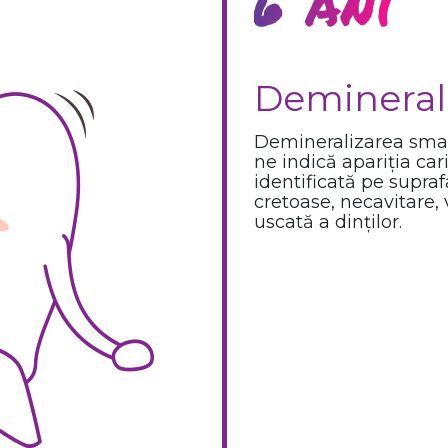
6 ani
Demineral
Demineralizarea smal
ne indică apariția car
identificată pe supraf
cretoase, necavitare, 
uscată a dinților.