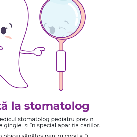
tă la stomatolog
medicul stomatolog pediatru previn
 gingiei și în special apariția cariilor.
n obicei sănătos pentru copil și îi