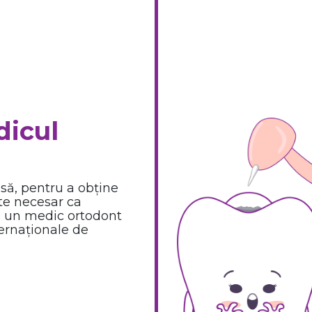
icul
Însă, pentru a obține
ste necesar ca
re un medic ortodont
ternaționale de