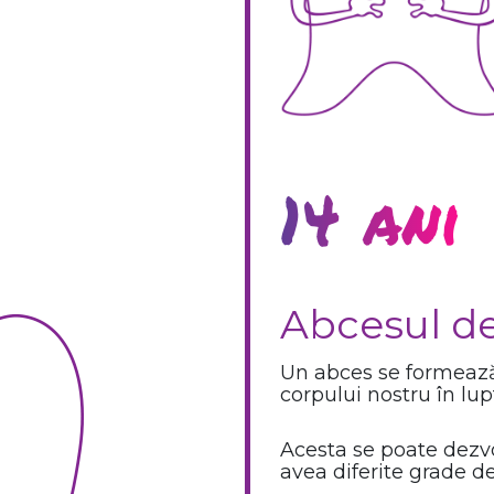
14 ani
Abcesul d
Un abces se formează 
corpului nostru în lup
Acesta se poate dezvo
avea diferite grade de