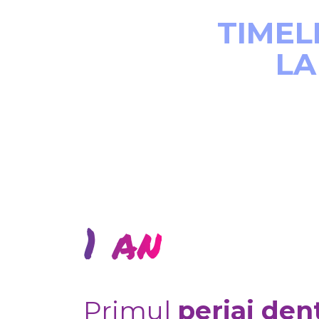
TIMELI
LA
1 an
Primul
periaj den