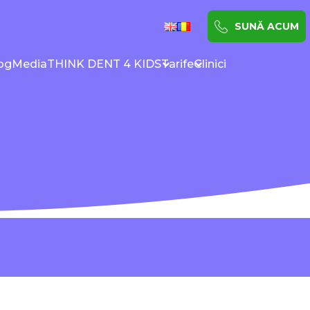
SUNĂ ACUM
og
Media
THINK DENT 4 KIDS
Tarife
Clinici