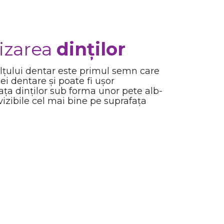
izarea
dinților
țului dentar este primul semn care
iei dentare și poate fi ușor
ața dinților sub forma unor pete alb-
vizibile cel mai bine pe suprafața