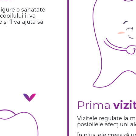
sigure o sănătate
opilului îi va
și îl va ajuta să
.
Prima
vizi
Vizitele regulate la 
posibilele afecțiuni ale
În plus, ele creează u