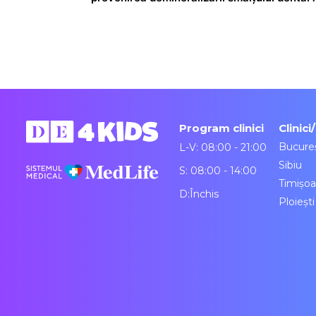
Program clinici
Clinici
Bucureș
L-V: 08:00 - 21:00
Sibiu
S: 08:00 - 14:00
Timișoa
D:Închis
Ploiești