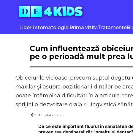
Sari
la
conținut
Liderii stomatologiei
Prima vizită
Tratamente
Bl
Cum influențează obiceiur
pe o perioadă mult prea 
Obiceiurile vicioase, precum suptul degetulu
maxilar și asupra poziționării dinților pe arc
poate întâmpina dificultăți în a articula core
sprijini o dezvoltare orală și lingvistică sănă
Navigare
Articolul anterior
în
De ce este important fluorul în sănătatea de
articole
prevenirea demineralizării smalțului dentar