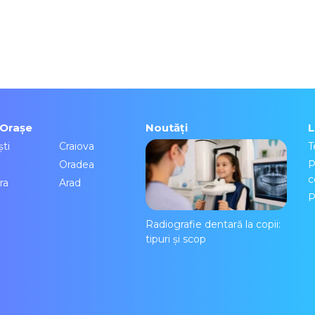
/Orașe
Noutăți
L
ti
Craiova
T
Oradea
P
c
ra
Arad
P
Radiografie dentară la copii:
tipuri și scop