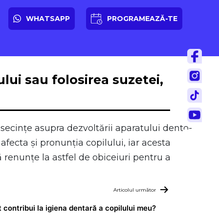
WHATSAPP
PROGRAMEAZĂ-TE
ui sau folosirea suzetei,
nsecințe asupra dezvoltării aparatului dento-
afecta și pronunția copilului, iar acesta
ă renunțe la astfel de obiceiuri pentru a
Articolul următor
contribui la igiena dentară a copilului meu?