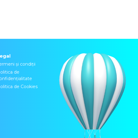
egal
ermeni și condiții
olitica de
onfidențialitate
olitica de Cookies