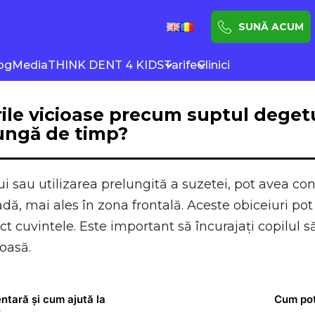
SUNĂ ACUM
og
Media
THINK DENT 4 KIDS
Tarife
Clinici
ile vicioase precum suptul degetul
lungă de timp?
i sau utilizarea prelungită a suzetei, pot avea co
adă, mai ales în zona frontală. Aceste obiceiuri pot 
ct cuvintele. Este important să încurajați copilul s
toasă.
ntară și cum ajută la
Cum pot 
?