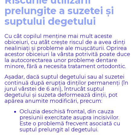
Riscurile utilizării
prelungite a suzetei și
suptului degetului
Cu cât copilul menține mai mult aceste
obiceiuri, cu atât crește riscul de a avea dinți
nealiniați și probleme ale mușcăturii. Oprirea
acestor obiceiuri la vârsta potrivită poate duce
la autocorectarea unor probleme dentare
minore, fără a necesita tratament ortodontic.
Așadar, dacă suptul degetului sau al suzetei
continuă după erupția dinților permanenți (în
jurul vârstei de 6 ani), întrucât suptul
degetului și suzeta deformează dinții, pot
apărea anumite modificări, precum:
Ocluzia deschisă frontal, din cauza
presiunii exercitate asupra incisivilor.
Este o problemă frecvent asociată cu
suptul prelungit al degetului.