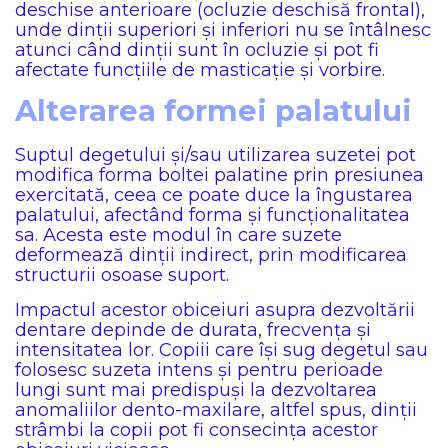
deschise anterioare (ocluzie deschisă frontal),
unde dinții superiori și inferiori nu se întâlnesc
atunci când dinții sunt în ocluzie și pot fi
afectate funcțiile de masticație și vorbire.
Alterarea formei palatului
Suptul degetului și/sau utilizarea suzetei pot
modifica forma boltei palatine prin presiunea
exercitată, ceea ce poate duce la îngustarea
palatului, afectând forma și funcționalitatea
sa. Acesta este modul în care suzete
deformează dinții indirect, prin modificarea
structurii osoase suport.
Impactul acestor obiceiuri asupra dezvoltării
dentare depinde de durata, frecvența și
intensitatea lor. Copiii care își sug degetul sau
folosesc suzeta intens și pentru perioade
lungi sunt mai predispuși la dezvoltarea
anomaliilor dento-maxilare, altfel spus, dinții
strâmbi la copii pot fi consecința acestor