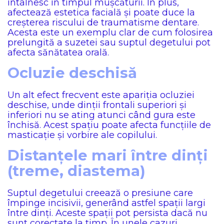
întâlnesc în timpul mușcăturii. În plus,
afectează estetica facială și poate duce la
creșterea riscului de traumatisme dentare.
Acesta este un exemplu clar de cum folosirea
prelungită a suzetei sau suptul degetului pot
afecta sănătatea orală.
Ocluzie deschisă
Un alt efect frecvent este apariția ocluziei
deschise, unde dinții frontali superiori și
inferiori nu se ating atunci când gura este
închisă. Acest spațiu poate afecta funcțiile de
masticație și vorbire ale copilului.
Distanțele mari între dinți
(treme, diastema)
Suptul degetului creează o presiune care
împinge incisivii, generând astfel spații largi
între dinți. Aceste spații pot persista dacă nu
sunt corectate la timp. În unele cazuri,