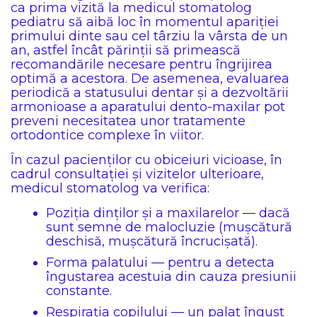
ca prima vizită la medicul stomatolog
pediatru să aibă loc în momentul apariției
primului dinte sau cel târziu la vârsta de un
an, astfel încât părinții să primească
recomandările necesare pentru îngrijirea
optimă a acestora. De asemenea, evaluarea
periodică a statusului dentar și a dezvoltării
armonioase a aparatului dento-maxilar pot
preveni necesitatea unor tratamente
ortodontice complexe în viitor.
În cazul pacienților cu obiceiuri vicioase, în
cadrul consultației și vizitelor ulterioare,
medicul stomatolog va verifica:
Poziția dinților și a maxilarelor — dacă
sunt semne de malocluzie (mușcătură
deschisă, mușcătură încrucișată).
Forma palatului — pentru a detecta
îngustarea acestuia din cauza presiunii
constante.
Respirația copilului — un palat îngust