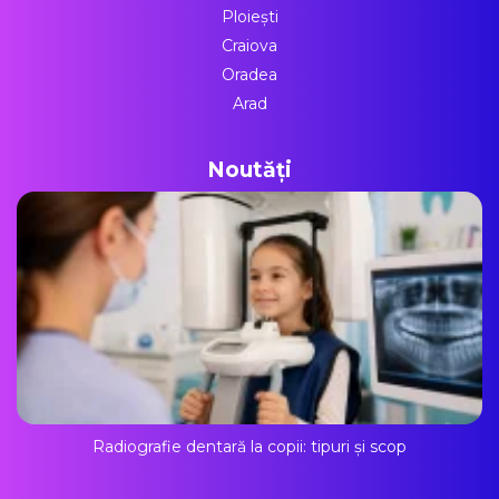
Ploiești
Craiova
Oradea
Arad
Noutăți
Radiografie dentară la copii: tipuri și scop